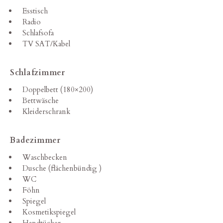
Esstisch
Radio
Schlafsofa
TV SAT/Kabel
Schlafzimmer
Doppelbett (180×200)
Bettwäsche
Kleiderschrank
Badezimmer
Waschbecken
Dusche (flächenbündig )
WC
Föhn
Spiegel
Kosmetikspiegel