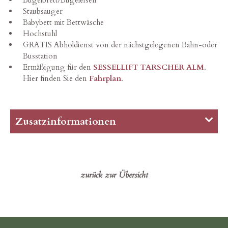
Bügelbrett/Bügeleisen
Staubsauger
Babybett mit Bettwäsche
Hochstuhl
GRATIS Abholdienst von der nächstgelegenen Bahn-oder
Busstation
Ermäßigung für den
SESSELLIFT TARSCHER ALM
.
Hier finden Sie den
Fahrplan
.
Zusatzinformationen
Im Preis enthalten sind Heizung, Wasser, Strom
sowie sämtliche Gebühren und Steuern, mit
Ausnahme der Ortstaxe und der Endreinigung.
zurück zur Übersicht
Unsere Endreinigung beträgt 30,00€.
Die Höhe der Ortstaxe berechnet sich aufgrund
der zum Zeitpunkt des