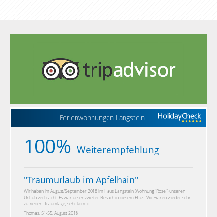
Ferienwohnungen Langstein
100%
Weiterempfehlung
"
Traumurlaub im Apfelhain
"
Wir haben im August/September 2018 im Haus Langstein (Wohnung "Rose") unseren
Urlaub verbracht. Es war unser zweiter Besuch in diesem Haus. Wir waren wieder sehr
zufrieden. Traumlage, sehr komfo...
Thomas, 51-55, August 2018