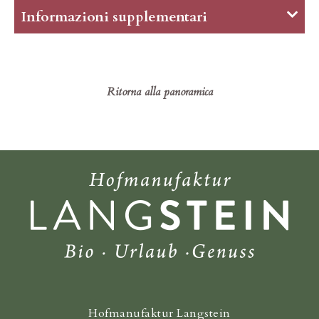
Informazioni supplementari
Il prezzo comprende: riscaldamento, acqua,
corrente elettrica, pulizia finale e tutte le utenze
e tasse, ad eccezione della tassa di soggiorno.
Ritorna alla panoramica
Offerte:
Bambini fino al 6° compleanno dormono gratis.
Per ogni ospite di età compresa tra i 7 e i 14
anni conteggiamo 10,00 € al giorno oltre il
prezzo dell’appartamento. Per ogni ospite di età
superiore ai 15 anni conteggiamo 12,00 € al
giorno oltre il prezzo dell’appartamento.
I prezzi indicati devono essere maggiorati di
1,40 € di tassa di soggiorno comunale per
persona (a partire da 14 anni) e giorno, da
pagare sul posto.
Hofmanufaktur Langstein