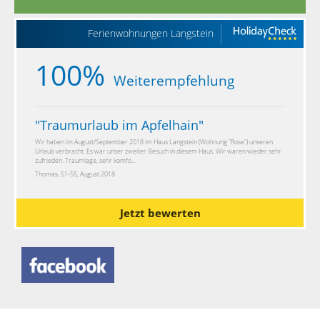
dell’assicurazione rinuncia viaggio cliccare
qui.
Ferienwohnungen Langstein
100%
Weiterempfehlung
"
Traumurlaub im Apfelhain
"
Wir haben im August/September 2018 im Haus Langstein (Wohnung "Rose") unseren
Urlaub verbracht. Es war unser zweiter Besuch in diesem Haus. Wir waren wieder sehr
zufrieden. Traumlage, sehr komfo...
Thomas, 51-55, August 2018
Jetzt bewerten