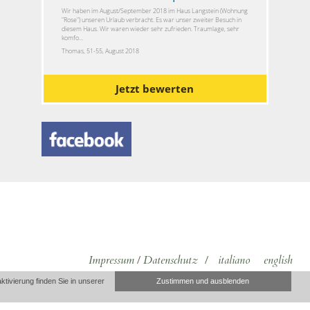
Wir haben im August/September 2018 im Haus Langstein (Wohnung
"Rose") unseren Urlaub verbracht. Es war unser zweiter Besuch in
diesem Haus. Wir waren wieder sehr zufrieden. Traumlage, sehr
komfo...
Thomas, 51-55, August 2018
Jetzt bewerten
Impressum
/
Datenschutz
/
italiano
english
ivierung finden Sie in unserer
Zustimmen und ausblenden