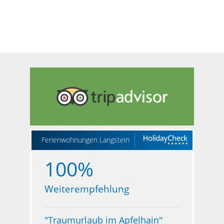
Ferienwohnungen Langstein
100%
Weiterempfehlung
"
Traumurlaub im Apfelhain
"