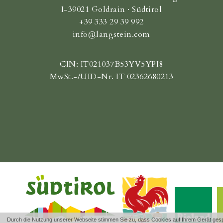
I-39021 Goldrain · Südtirol
tätigen. (Seit dem 1. Januar 201
+39 333 29 39 992
mit Bargeld zu bezahlen.)
info@langstein.com
Buchung:
Bitte beachten Sie: Die Buchu
CIN: IT021037B53YV5YPI8
der Zusendung der Buchungsbes
MwSt.-/UID-Nr. IT 02362680213
Stornobedingungen / Reiserü
Wir freuen uns auf Ihr Kommen
vor Anreise berechnen wir 3 Ta
70% des Buchungspreises. Als 
Stornoschutz an. Alles über di
Durch die Nutzung unserer Webseite stimmen Sie zu, dass Cookies auf Ihrem Gerät gespe