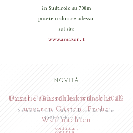
in Sudtirolo su 700m
potete ordinare adesso
sul sito
www.amazon.it
NOVITÀ
Unser Frühstückskistl ab 2019
Familie Gurschler wünscht all
unseren Gästen, Frohe
Sobald der Hahn kräht, lockt Sie das frische
Frühstücksei aus…
Weihnachten
continua...