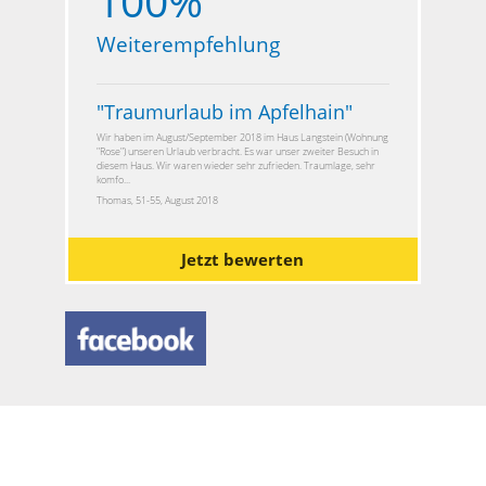
100%
Weiterempfehlung
"
Traumurlaub im Apfelhain
"
Wir haben im August/September 2018 im Haus Langstein (Wohnung
"Rose") unseren Urlaub verbracht. Es war unser zweiter Besuch in
diesem Haus. Wir waren wieder sehr zufrieden. Traumlage, sehr
komfo...
Thomas, 51-55, August 2018
Jetzt bewerten