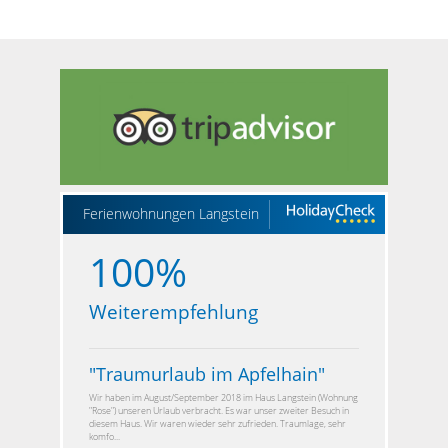
Ferienwohnungen Langstein
100%
Weiterempfehlung
"
Traumurlaub im Apfelhain
"
Wir haben im August/September 2018 im Haus Langstein (Wohnung
"Rose") unseren Urlaub verbracht. Es war unser zweiter Besuch in
diesem Haus. Wir waren wieder sehr zufrieden. Traumlage, sehr
komfo...