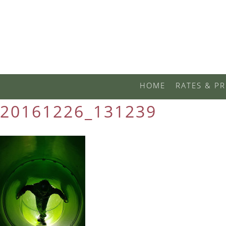
HOME
RATES & PR
20161226_131239