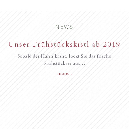
NEWS
New starting in the summer of
Unser Frühstückskistl ab 2019
Familie Gurschler wünscht all
unseren Gästen, Frohe
2017
Sobald der Hahn kräht, lockt Sie das frische
Frühstücksei aus…
Weihnachten
more...
Novità dall’anno 2018