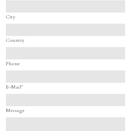
City
Country
Phone
E-Mail*
Message