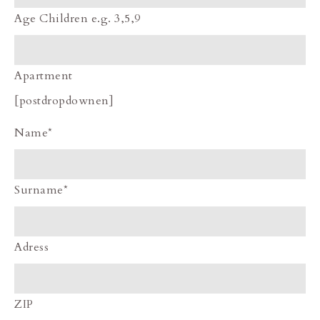
Age Children e.g. 3,5,9
Apartment
[postdropdownen]
Name*
Surname*
Adress
ZIP