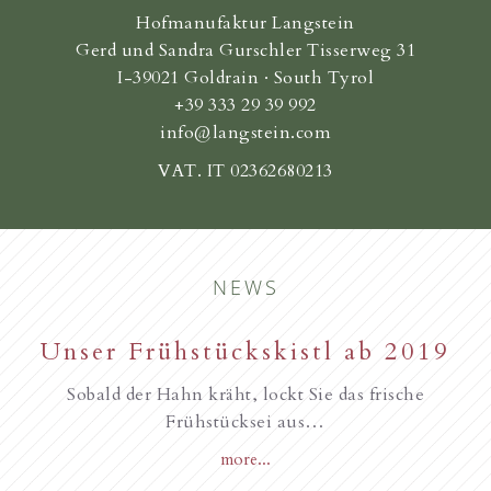
Hofmanufaktur Langstein
Gerd und Sandra Gurschler Tisserweg 31
I-39021 Goldrain · South Tyrol
+39 333 29 39 992
info@langstein.com
VAT. IT 02362680213
NEWS
New starting in the summer of
Unser Frühstückskistl ab 2019
Familie Gurschler wünscht all
unseren Gästen, Frohe
2017
Sobald der Hahn kräht, lockt Sie das frische
Weihnachten
Frühstücksei aus…
more...