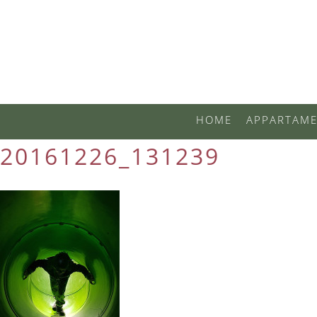
HOME
APPARTAME
20161226_131239