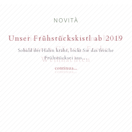
NOVITÀ
Unser Frühstückskistl ab 2019
Familie Gurschler wünscht all
unseren Gästen, Frohe
Sobald der Hahn kräht, lockt Sie das frische
Frühstücksei aus…
Weihnachten
continua...
Novità dall’anno 2018