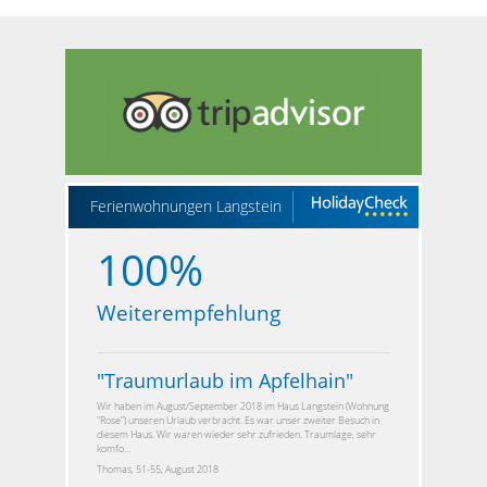
Ferienwohnungen Langstein
100%
Weiterempfehlung
"
Traumurlaub im Apfelhain
"
Wir haben im August/September 2018 im Haus Langstein (Wohnung
"Rose") unseren Urlaub verbracht. Es war unser zweiter Besuch in
diesem Haus. Wir waren wieder sehr zufrieden. Traumlage, sehr
komfo...
Thomas, 51-55, August 2018