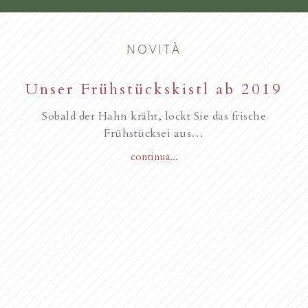
NOVITÀ
Unser Frühstückskistl ab 2019
Familie Gurschler wünscht all
unseren Gästen, Frohe
Sobald der Hahn kräht, lockt Sie das frische
Weihnachten
Frühstücksei aus…
continua...
Novità dall’anno 2018