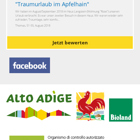
"
Traumurlaub im Apfelhain
"
Wir haben im August/September 2018 im Haus Langstein (Wohnung "Rose") unseren
Urlaub verbracht. Es war unser zweiter Besuch in diesem Haus. Wir waren wieder sehr
zufrieden. Traumlage, sehr komfo...
Thomas, 51-55, August 2018
Jetzt bewerten