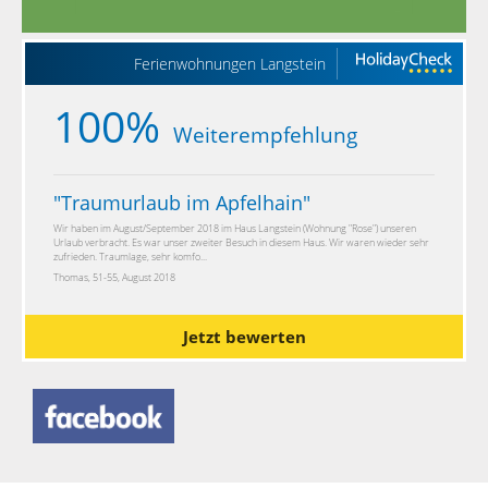
Ferienwohnungen Langstein
100%
Weiterempfehlung
"
Traumurlaub im Apfelhain
"
Wir haben im August/September 2018 im Haus Langstein (Wohnung "Rose") unseren
Urlaub verbracht. Es war unser zweiter Besuch in diesem Haus. Wir waren wieder sehr
zufrieden. Traumlage, sehr komfo...
Thomas, 51-55, August 2018
Jetzt bewerten