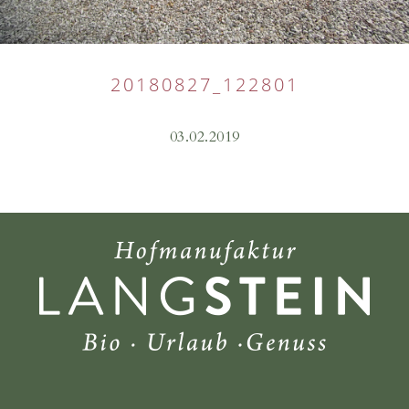
20180827_122801
03.02.2019