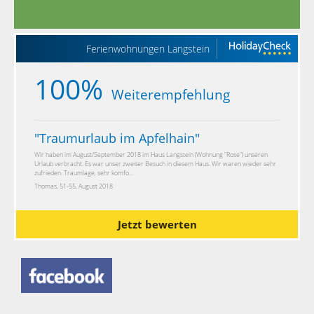
Ferienwohnungen Langstein
100%
Weiterempfehlung
"
Traumurlaub im Apfelhain
"
Wir haben im August/September 2018 im Haus Langstein (Wohnung "Rose") unseren
Urlaub verbracht. Es war unser zweiter Besuch in diesem Haus. Wir waren wieder sehr
zufrieden. Traumlage, sehr komfo...
Thomas, 51-55, August 2018
Jetzt bewerten