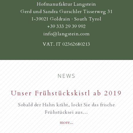
Hofmanufaktur Langstein
Gerd und Sandra Gurschler Tisserweg 31
I-39021 Goldrain · South Tyrol
+39 333 29 39 992
info@langstein.com
VAT. IT 02362680213
NEWS
New starting in the summer of
Unser Frühstückskistl ab 2019
Familie Gurschler wünscht all
unseren Gästen, Frohe
2017
Sobald der Hahn kräht, lockt Sie das frische
Weihnachten
Frühstücksei aus…
more...