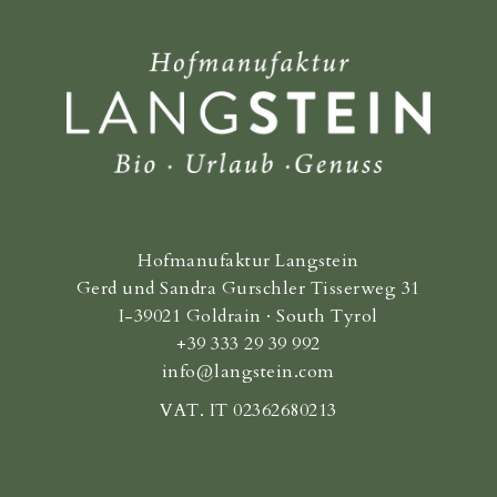
Hofmanufaktur Langstein
Gerd und Sandra Gurschler Tisserweg 31
I-39021 Goldrain · South Tyrol
+39 333 29 39 992
info@langstein.com
VAT. IT 02362680213