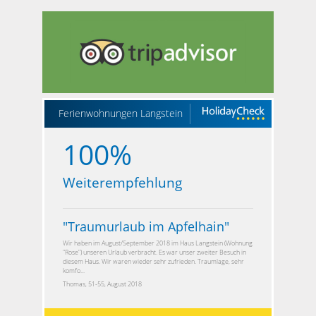
Ferienwohnungen Langstein
100%
Weiterempfehlung
"
Traumurlaub im Apfelhain
"
Wir haben im August/September 2018 im Haus Langstein (Wohnung
"Rose") unseren Urlaub verbracht. Es war unser zweiter Besuch in
diesem Haus. Wir waren wieder sehr zufrieden. Traumlage, sehr
komfo...
Thomas, 51-55, August 2018