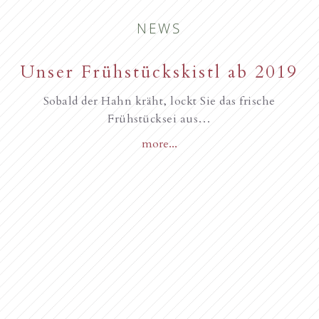
NEWS
New starting in the summer of
Unser Frühstückskistl ab 2019
Familie Gurschler wünscht all
unseren Gästen, Frohe
2017
Sobald der Hahn kräht, lockt Sie das frische
Frühstücksei aus…
Weihnachten
more...
Novità dall’anno 2018