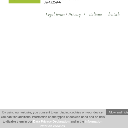
Legal terms
/
Privacy
/
italiano
deutsch
By using our website, you consent to our placing cookies on your device.
Allow and hid
You can find additional information on the types of cookies used and on how
to disable them in our
Data Privacy Declaration
and in the
information
letter on cookies
.