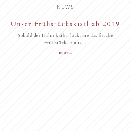
NEWS
New starting in the summer of
Unser Frühstückskistl ab 2019
Familie Gurschler wünscht all
unseren Gästen, Frohe
2017
Sobald der Hahn kräht, lockt Sie das frische
Weihnachten
Frühstücksei aus…
more...
Novità dall’anno 2018