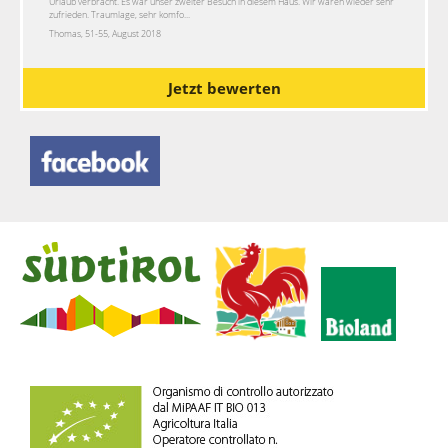
Urlaub verbracht. Es war unser zweiter Besuch in diesem Haus. Wir waren wieder sehr
zufrieden. Traumlage, sehr komfo...
Thomas, 51-55, August 2018
Jetzt bewerten