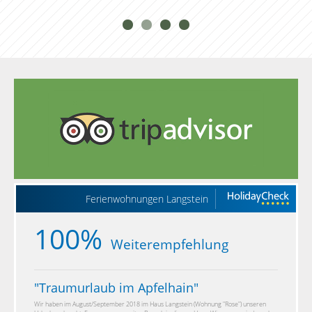
Ferienwohnungen Langstein
100%
Weiterempfehlung
"
Traumurlaub im Apfelhain
"
Wir haben im August/September 2018 im Haus Langstein (Wohnung "Rose") unseren