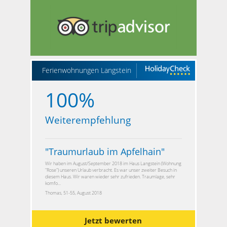
Ferienwohnungen Langstein
100%
Weiterempfehlung
"
Traumurlaub im Apfelhain
"
Wir haben im August/September 2018 im Haus Langstein (Wohnung
"Rose") unseren Urlaub verbracht. Es war unser zweiter Besuch in
diesem Haus. Wir waren wieder sehr zufrieden. Traumlage, sehr
komfo...
Thomas, 51-55, August 2018
Jetzt bewerten