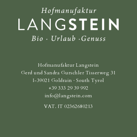
Hofmanufaktur Langstein
Gerd und Sandra Gurschler Tisserweg 31
I-39021 Goldrain · South Tyrol
+39 333 29 39 992
info@langstein.com
VAT. IT 02362680213