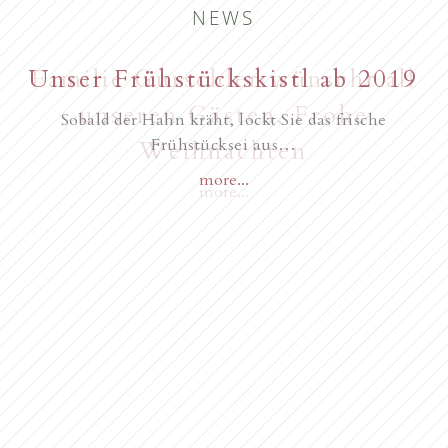
NEWS
New starting in the summer of
Unser Frühstückskistl ab 2019
Familie Gurschler wünscht all
unseren Gästen, Frohe
2017
Sobald der Hahn kräht, lockt Sie das frische
Frühstücksei aus…
Weihnachten
more...
Novità dall’anno 2018