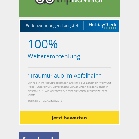
Ferienwohnungen Langstein
100%
Weiterempfehlung
"
Traumurlaub im Apfelhain
"
Wir haben im August/September 2018 im Haus Langstein (Wohnung
"Rose") unseren Urlaub verbracht. Es war unser zweiter Besuch in
diesem Haus. Wir waren wieder sehr zufrieden. Traumlage, sehr
komfo...
Thomas, 51-55, August 2018
Jetzt bewerten