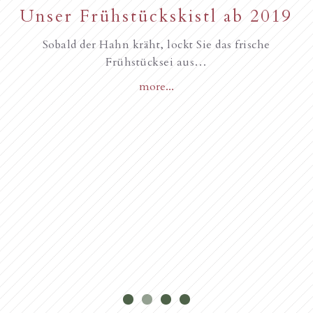
New starting in the summer of
Unser Frühstückskistl ab 2019
Familie Gurschler wünscht all
unseren Gästen, Frohe
2017
Sobald der Hahn kräht, lockt Sie das frische
Frühstücksei aus…
Weihnachten
more...
Novità dall’anno 2018