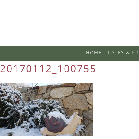
HOME
RATES & PR
20170112_100755