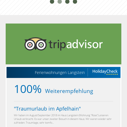
Ferienwohnungen Langstein
100%
Weiterempfehlung
"
Traumurlaub im Apfelhain
"
Wir haben im August/September 2018 im Haus Langstein (Wohnung "Rose") unseren
Urlaub verbracht. Es war unser zweiter Besuch in diesem Haus. Wir waren wieder sehr
zufrieden. Traumlage, sehr komfo...