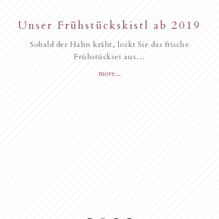
New starting in the summer of
Unser Frühstückskistl ab 2019
Familie Gurschler wünscht all
unseren Gästen, Frohe
2017
Sobald der Hahn kräht, lockt Sie das frische
Weihnachten
Frühstücksei aus…
more...
Novità dall’anno 2018