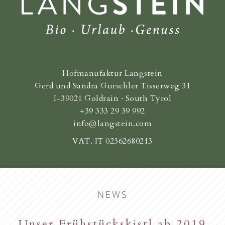
Hofmanufaktur Langstein
Gerd und Sandra Gurschler Tisserweg 31
I-39021 Goldrain · South Tyrol
+39 333 29 39 992
info@langstein.com
VAT. IT 02362680213
NEWS
New starting in the summer of
Unser Frühstückskistl ab 2019
Familie Gurschler wünscht all