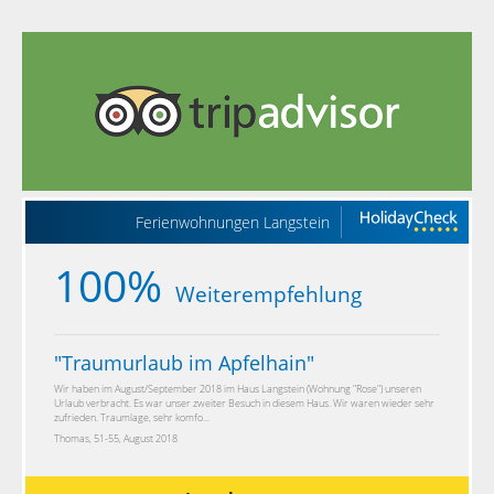
Ferienwohnungen Langstein
100%
Weiterempfehlung
"
Traumurlaub im Apfelhain
"
Wir haben im August/September 2018 im Haus Langstein (Wohnung "Rose") unseren
Urlaub verbracht. Es war unser zweiter Besuch in diesem Haus. Wir waren wieder sehr
zufrieden. Traumlage, sehr komfo...
Thomas, 51-55, August 2018