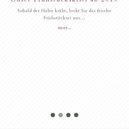
unseren Gästen, Frohe
2017
Sobald der Hahn kräht, lockt Sie das frische
Weihnachten
Frühstücksei aus…
more...
Novità dall’anno 2018