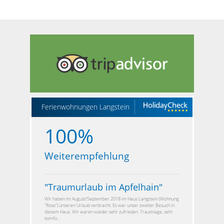
Ferienwohnungen Langstein
100%
Weiterempfehlung
"
Traumurlaub im Apfelhain
"
Wir haben im August/September 2018 im Haus Langstein (Wohnung
"Rose") unseren Urlaub verbracht. Es war unser zweiter Besuch in
diesem Haus. Wir waren wieder sehr zufrieden. Traumlage, sehr
komfo...