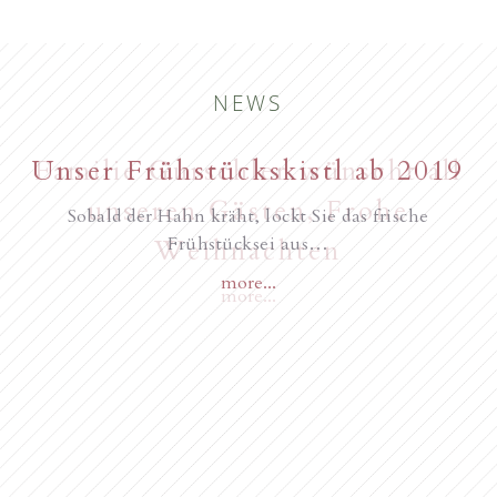
NEWS
New starting in the summer of
Unser Frühstückskistl ab 2019
Familie Gurschler wünscht all
unseren Gästen, Frohe
2017
Sobald der Hahn kräht, lockt Sie das frische
Frühstücksei aus…
Weihnachten
more...
Novità dall’anno 2018