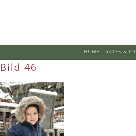
HOME
RATES & PR
Bild 46