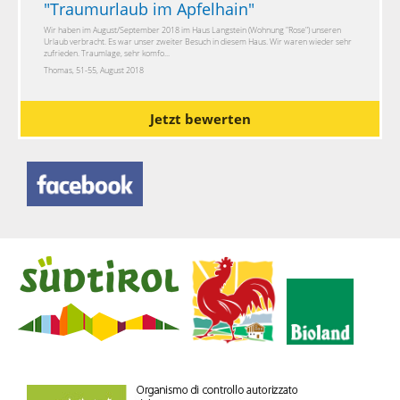
"
Traumurlaub im Apfelhain
"
Wir haben im August/September 2018 im Haus Langstein (Wohnung "Rose") unseren
Urlaub verbracht. Es war unser zweiter Besuch in diesem Haus. Wir waren wieder sehr
zufrieden. Traumlage, sehr komfo...
Thomas, 51-55, August 2018
Jetzt bewerten