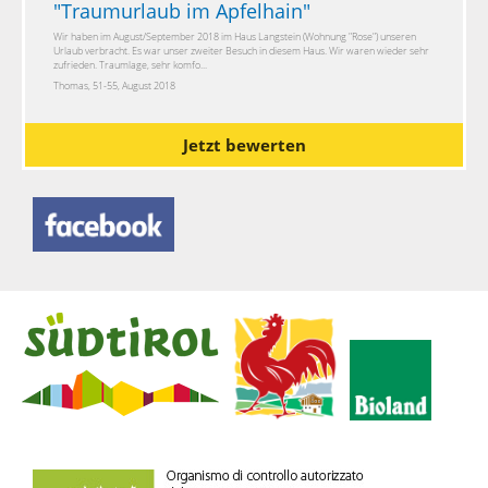
"
Traumurlaub im Apfelhain
"
Wir haben im August/September 2018 im Haus Langstein (Wohnung "Rose") unseren
Urlaub verbracht. Es war unser zweiter Besuch in diesem Haus. Wir waren wieder sehr
zufrieden. Traumlage, sehr komfo...
Thomas, 51-55, August 2018
Jetzt bewerten