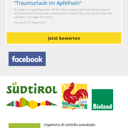
"
Traumurlaub im Apfelhain
"
Wir haben im August/September 2018 im Haus Langstein (Wohnung "Rose") unseren
Urlaub verbracht. Es war unser zweiter Besuch in diesem Haus. Wir waren wieder sehr
zufrieden. Traumlage, sehr komfo...
Thomas, 51-55, August 2018
Jetzt bewerten