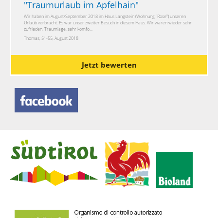
"
Traumurlaub im Apfelhain
"
Wir haben im August/September 2018 im Haus Langstein (Wohnung "Rose") unseren
Urlaub verbracht. Es war unser zweiter Besuch in diesem Haus. Wir waren wieder sehr
zufrieden. Traumlage, sehr komfo...
Thomas, 51-55, August 2018
Jetzt bewerten