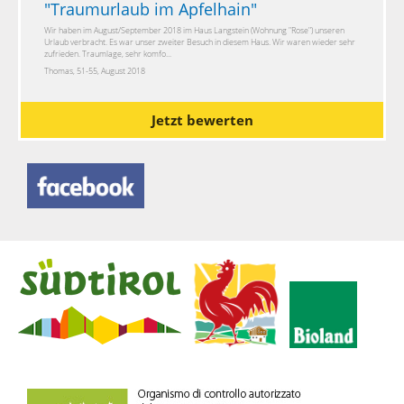
"
Traumurlaub im Apfelhain
"
Wir haben im August/September 2018 im Haus Langstein (Wohnung "Rose") unseren
Urlaub verbracht. Es war unser zweiter Besuch in diesem Haus. Wir waren wieder sehr
zufrieden. Traumlage, sehr komfo...
Thomas, 51-55, August 2018
Jetzt bewerten