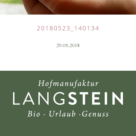
20180523_140134
29.05.2018