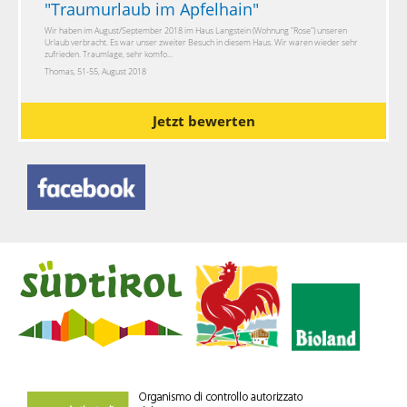
"
Traumurlaub im Apfelhain
"
Wir haben im August/September 2018 im Haus Langstein (Wohnung "Rose") unseren
Urlaub verbracht. Es war unser zweiter Besuch in diesem Haus. Wir waren wieder sehr
zufrieden. Traumlage, sehr komfo...
Thomas, 51-55, August 2018
Jetzt bewerten