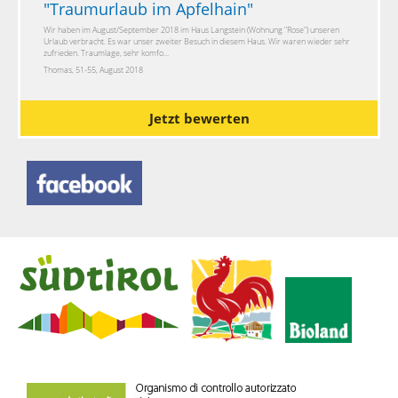
"
Traumurlaub im Apfelhain
"
Wir haben im August/September 2018 im Haus Langstein (Wohnung "Rose") unseren
Urlaub verbracht. Es war unser zweiter Besuch in diesem Haus. Wir waren wieder sehr
zufrieden. Traumlage, sehr komfo...
Thomas, 51-55, August 2018
Jetzt bewerten