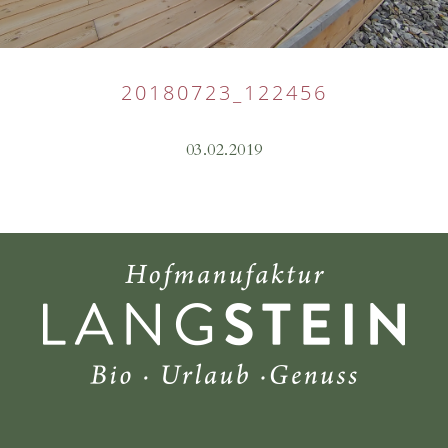
20180723_122456
03.02.2019