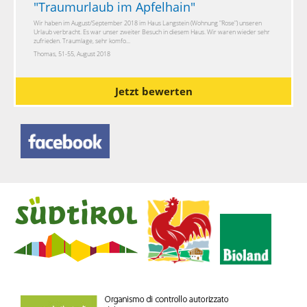
"
Traumurlaub im Apfelhain
"
Wir haben im August/September 2018 im Haus Langstein (Wohnung "Rose") unseren
Urlaub verbracht. Es war unser zweiter Besuch in diesem Haus. Wir waren wieder sehr
zufrieden. Traumlage, sehr komfo...
Thomas, 51-55, August 2018
Jetzt bewerten