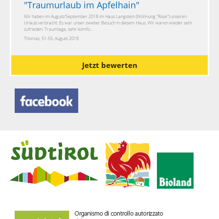
"
Traumurlaub im Apfelhain
"
Wir haben im August/September 2018 im Haus Langstein (Wohnung "Rose") unseren
Urlaub verbracht. Es war unser zweiter Besuch in diesem Haus. Wir waren wieder sehr
zufrieden. Traumlage, sehr komfo...
Thomas, 51-55, August 2018
Jetzt bewerten