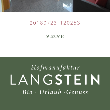
20180723_120253
03.02.2019