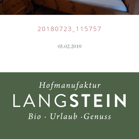
20180723_115757
03.02.2019