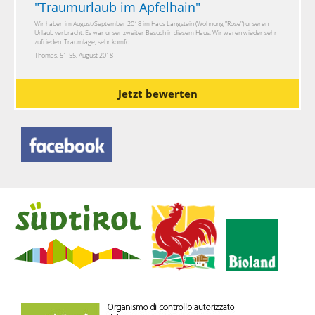
"
Traumurlaub im Apfelhain
"
Wir haben im August/September 2018 im Haus Langstein (Wohnung "Rose") unseren
Urlaub verbracht. Es war unser zweiter Besuch in diesem Haus. Wir waren wieder sehr
zufrieden. Traumlage, sehr komfo...
Thomas, 51-55, August 2018
Jetzt bewerten