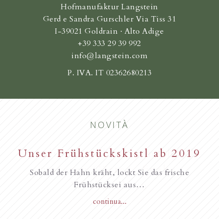
Hofmanufaktur Langstein
Gerd e Sandra Gurschler Via Tiss 31
I-39021 Goldrain · Alto Adige
+39 333 29 39 992
info@langstein.com
P. IVA. IT 02362680213
NOVITÀ
Unser Frühstückskistl ab 2019
Familie Gurschler wünscht all
unseren Gästen, Frohe
Sobald der Hahn kräht, lockt Sie das frische
Weihnachten
Frühstücksei aus…
continua...