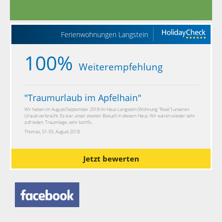
Ferienwohnungen Langstein
100%
Weiterempfehlung
"
Traumurlaub im Apfelhain
"
Wir haben im August/September 2018 im Haus Langstein (Wohnung "Rose") unseren
Urlaub verbracht. Es war unser zweiter Besuch in diesem Haus. Wir waren wieder sehr
zufrieden. Traumlage, sehr komfo...
Thomas, 51-55, August 2018
Jetzt bewerten