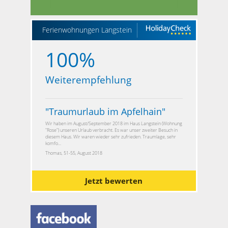
Ferienwohnungen Langstein
100%
Weiterempfehlung
"
Traumurlaub im Apfelhain
"
Wir haben im August/September 2018 im Haus Langstein (Wohnung
"Rose") unseren Urlaub verbracht. Es war unser zweiter Besuch in
diesem Haus. Wir waren wieder sehr zufrieden. Traumlage, sehr
komfo...
Thomas, 51-55, August 2018
Jetzt bewerten