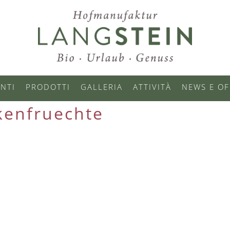
NTI
PRODOTTI
GALLERIA
ATTIVITÀ
NEWS E OF
kenfruechte