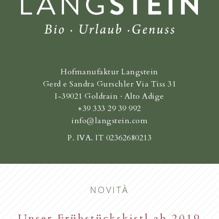
Hofmanufaktur Langstein
Gerd e Sandra Gurschler Via Tiss 31
I-39021 Goldrain · Alto Adige
+39 333 29 39 992
info@langstein.com
P. IVA. IT 02362680213
NOVITÀ
Unser Frühstückskistl ab 2019
Familie Gurschler wünscht all