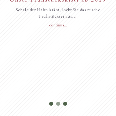
unseren Gästen, Frohe
Sobald der Hahn kräht, lockt Sie das frische
Weihnachten
Frühstücksei aus…
continua...
Novità dall’anno 2018