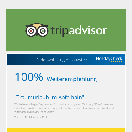
Ferienwohnungen Langstein
100%
Weiterempfehlung
"
Traumurlaub im Apfelhain
"
Wir haben im August/September 2018 im Haus Langstein (Wohnung "Rose") unseren
Urlaub verbracht. Es war unser zweiter Besuch in diesem Haus. Wir waren wieder sehr
zufrieden. Traumlage, sehr komfo...
Thomas, 51-55, August 2018