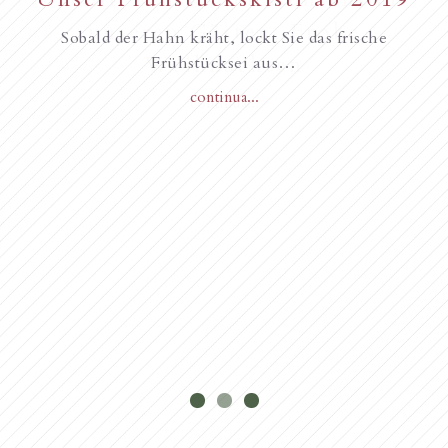
unseren Gästen, Frohe
Sobald der Hahn kräht, lockt Sie das frische
Weihnachten
Frühstücksei aus…
continua...
Novità dall’anno 2018