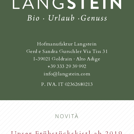
Hofmanufaktur Langstein
Gerd e Sandra Gurschler Via Tiss 31
I-39021 Goldrain · Alto Adige
+39 333 29 39 992
info@langstein.com
P. IVA. IT 02362680213
NOVITÀ
Unser Frühstückskistl ab 2019
Familie Gurschler wünscht all