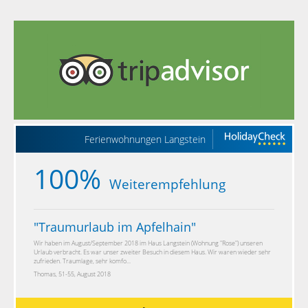
Ferienwohnungen Langstein
100%
Weiterempfehlung
"
Traumurlaub im Apfelhain
"
Wir haben im August/September 2018 im Haus Langstein (Wohnung "Rose") unseren
Urlaub verbracht. Es war unser zweiter Besuch in diesem Haus. Wir waren wieder sehr
zufrieden. Traumlage, sehr komfo...
Thomas, 51-55, August 2018