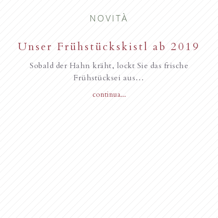
NOVITÀ
Unser Frühstückskistl ab 2019
Familie Gurschler wünscht all
unseren Gästen, Frohe
Sobald der Hahn kräht, lockt Sie das frische
Weihnachten
Frühstücksei aus…
continua...
Novità dall’anno 2018