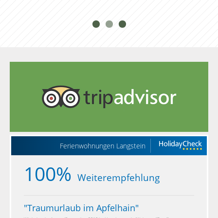
Ferienwohnungen Langstein
100%
Weiterempfehlung
"
Traumurlaub im Apfelhain
"