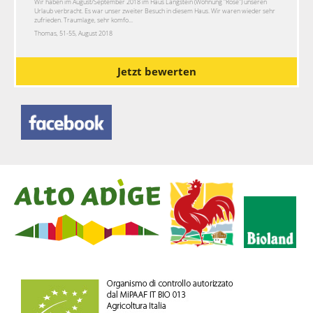
Wir haben im August/September 2018 im Haus Langstein (Wohnung "Rose") unseren
Urlaub verbracht. Es war unser zweiter Besuch in diesem Haus. Wir waren wieder sehr
zufrieden. Traumlage, sehr komfo...
Thomas, 51-55, August 2018
Jetzt bewerten