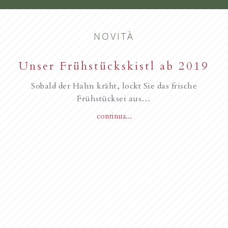
NOVITÀ
Unser Frühstückskistl ab 2019
Familie Gurschler wünscht all
unseren Gästen, Frohe
Sobald der Hahn kräht, lockt Sie das frische
Weihnachten
Frühstücksei aus…
continua...
Novità dall’anno 2018