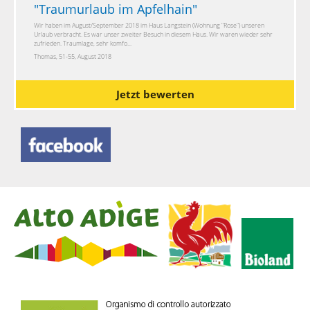
"
Traumurlaub im Apfelhain
"
Wir haben im August/September 2018 im Haus Langstein (Wohnung "Rose") unseren
Urlaub verbracht. Es war unser zweiter Besuch in diesem Haus. Wir waren wieder sehr
zufrieden. Traumlage, sehr komfo...
Thomas, 51-55, August 2018
Jetzt bewerten