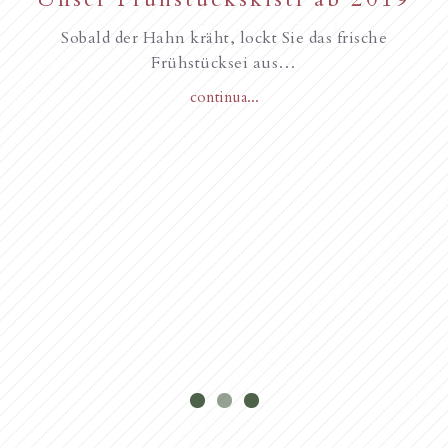
unseren Gästen, Frohe
Sobald der Hahn kräht, lockt Sie das frische
Weihnachten
Frühstücksei aus…
continua...
Novità dall’anno 2018