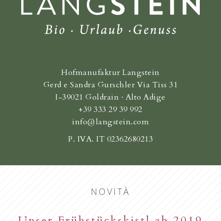
Hofmanufaktur Langstein
Gerd e Sandra Gurschler Via Tiss 31
I-39021 Goldrain · Alto Adige
+39 333 29 39 992
info@langstein.com
P. IVA. IT 02362680213
NOVITÀ
Unser Frühstückskistl ab 2019
Familie Gurschler wünscht all