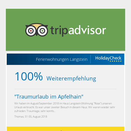
Ferienwohnungen Langstein
100%
Weiterempfehlung
"
Traumurlaub im Apfelhain
"
Wir haben im August/September 2018 im Haus Langstein (Wohnung "Rose") unseren
Urlaub verbracht. Es war unser zweiter Besuch in diesem Haus. Wir waren wieder sehr
zufrieden. Traumlage, sehr komfo...
Thomas, 51-55, August 2018