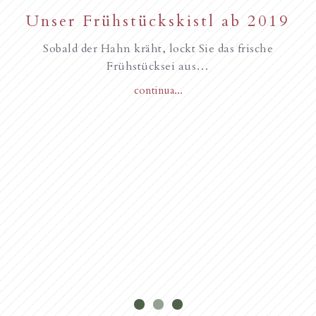
Unser Frühstückskistl ab 2019
Familie Gurschler wünscht all
unseren Gästen, Frohe
Sobald der Hahn kräht, lockt Sie das frische
Weihnachten
Frühstücksei aus…
continua...
Novità dall’anno 2018