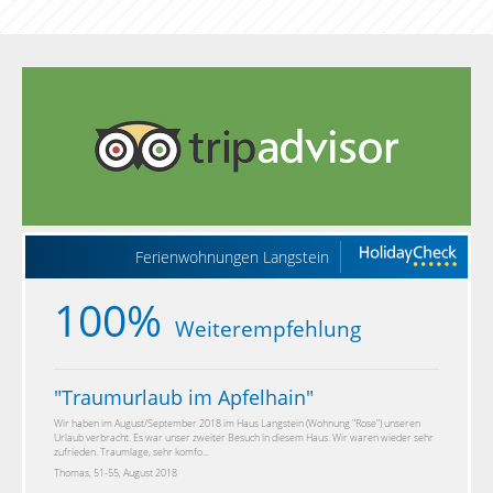
Ferienwohnungen Langstein
100%
Weiterempfehlung
"
Traumurlaub im Apfelhain
"
Wir haben im August/September 2018 im Haus Langstein (Wohnung "Rose") unseren
Urlaub verbracht. Es war unser zweiter Besuch in diesem Haus. Wir waren wieder sehr
zufrieden. Traumlage, sehr komfo...
Thomas, 51-55, August 2018