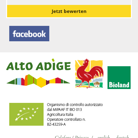
Jetzt bewerten
Colofone
/
Privacy
/
english
deutsch