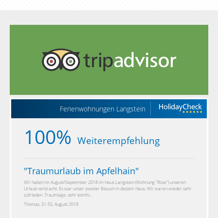
Ferienwohnungen Langstein
100%
Weiterempfehlung
"
Traumurlaub im Apfelhain
"
Wir haben im August/September 2018 im Haus Langstein (Wohnung "Rose") unseren
Urlaub verbracht. Es war unser zweiter Besuch in diesem Haus. Wir waren wieder sehr
zufrieden. Traumlage, sehr komfo...
Thomas, 51-55, August 2018