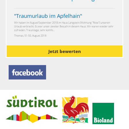
"
Traumurlaub im Apfelhain
"
Wir haben im August/September 2018 im Haus Langstein (Wohnung "Rose") unseren
Urlaub verbracht. Es war unser zweiter Besuch in diesem Haus. Wir waren wieder sehr
zufrieden. Traumlage, sehr komfo...
Thomas, 51-55, August 2018
Jetzt bewerten