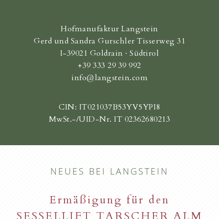
Hofmanufaktur Langstein
Gerd und Sandra Gurschler Tisserweg 31
I-39021 Goldrain · Südtirol
+39 333 29 39 992
info@langstein.com
CIN: IT021037B53YV5YPI8
MwSt.-/UID-Nr. IT 02362680213
NEUES BEI LANGSTEIN
Ermäßigung für den
SESSELLIFT TARSCHER ALM