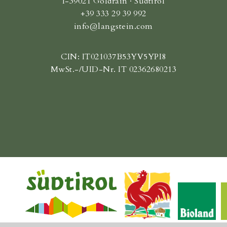
I-39021 Goldrain · Südtirol
+39 333 29 39 992
info@langstein.com
CIN: IT021037B53YV5YPI8
MwSt.-/UID-Nr. IT 02362680213