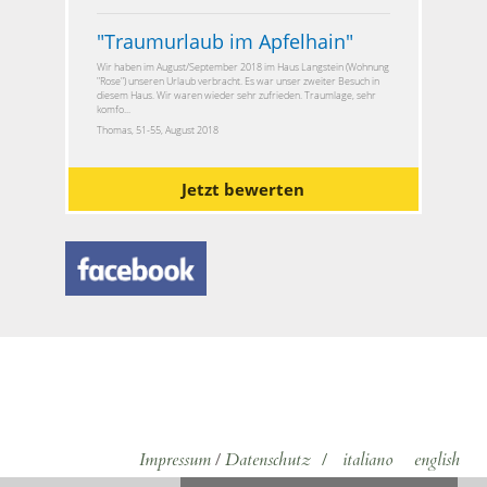
"
Traumurlaub im Apfelhain
"
Wir haben im August/September 2018 im Haus Langstein (Wohnung
"Rose") unseren Urlaub verbracht. Es war unser zweiter Besuch in
diesem Haus. Wir waren wieder sehr zufrieden. Traumlage, sehr
komfo...
Thomas, 51-55, August 2018
Jetzt bewerten
Impressum
/
Datenschutz
/
italiano
english