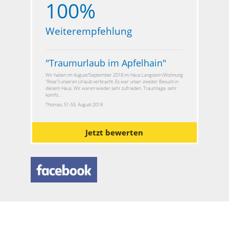
100%
Weiterempfehlung
"
Traumurlaub im Apfelhain
"
Wir haben im August/September 2018 im Haus Langstein (Wohnung
"Rose") unseren Urlaub verbracht. Es war unser zweiter Besuch in
diesem Haus. Wir waren wieder sehr zufrieden. Traumlage, sehr
komfo...
Thomas, 51-55, August 2018
Jetzt bewerten