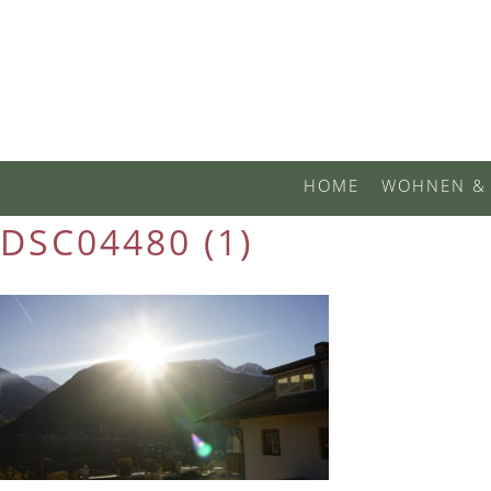
HOME
WOHNEN & 
DSC04480 (1)