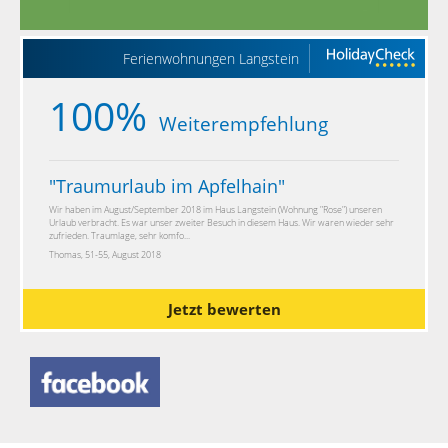
Ferienwohnungen Langstein
100%
Weiterempfehlung
"
Traumurlaub im Apfelhain
"
Wir haben im August/September 2018 im Haus Langstein (Wohnung "Rose") unseren
Urlaub verbracht. Es war unser zweiter Besuch in diesem Haus. Wir waren wieder sehr
zufrieden. Traumlage, sehr komfo...
Thomas, 51-55, August 2018
Jetzt bewerten