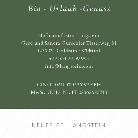
Hofmanufaktur Langstein
Gerd und Sandra Gurschler Tisserweg 31
I-39021 Goldrain · Südtirol
+39 333 29 39 992
info@langstein.com
CIN: IT021037B53YV5YPI8
MwSt.-/UID-Nr. IT 02362680213
NEUES BEI LANGSTEIN