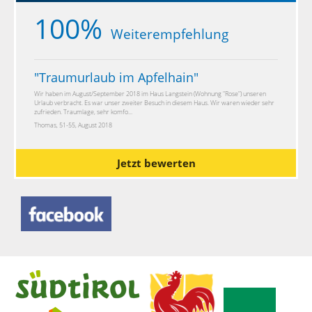
100%
Weiterempfehlung
"
Traumurlaub im Apfelhain
"
Wir haben im August/September 2018 im Haus Langstein (Wohnung "Rose") unseren
Urlaub verbracht. Es war unser zweiter Besuch in diesem Haus. Wir waren wieder sehr
zufrieden. Traumlage, sehr komfo...
Thomas, 51-55, August 2018
Jetzt bewerten