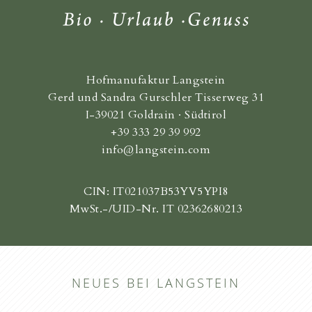
Hofmanufaktur Langstein
Gerd und Sandra Gurschler Tisserweg 31
I-39021 Goldrain · Südtirol
+39 333 29 39 992
info@langstein.com
CIN: IT021037B53YV5YPI8
MwSt.-/UID-Nr. IT 02362680213
NEUES BEI LANGSTEIN