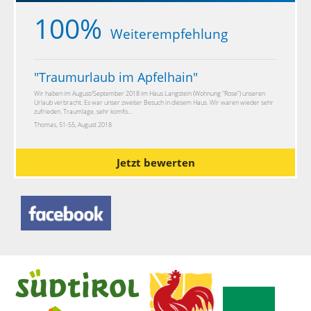
100%
Weiterempfehlung
"
Traumurlaub im Apfelhain
"
Wir haben im August/September 2018 im Haus Langstein (Wohnung "Rose") unseren
Urlaub verbracht. Es war unser zweiter Besuch in diesem Haus. Wir waren wieder sehr
zufrieden. Traumlage, sehr komfo...
Thomas, 51-55, August 2018
Jetzt bewerten