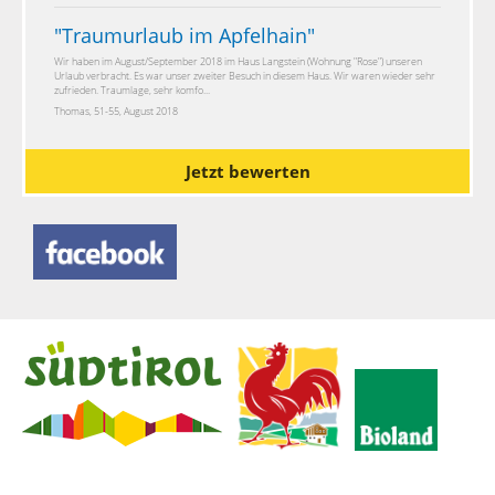
"
Traumurlaub im Apfelhain
"
Wir haben im August/September 2018 im Haus Langstein (Wohnung "Rose") unseren
Urlaub verbracht. Es war unser zweiter Besuch in diesem Haus. Wir waren wieder sehr
zufrieden. Traumlage, sehr komfo...
Thomas, 51-55, August 2018
Jetzt bewerten