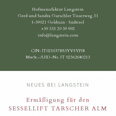
Hofmanufaktur Langstein
Gerd und Sandra Gurschler Tisserweg 31
I-39021 Goldrain · Südtirol
+39 333 29 39 992
info@langstein.com
CIN: IT021037B53YV5YPI8
MwSt.-/UID-Nr. IT 02362680213
NEUES BEI LANGSTEIN
Ermäßigung für den
SESSELLIFT TARSCHER ALM