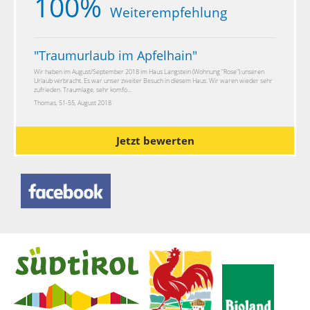
100%
Weiterempfehlung
"
Traumurlaub im Apfelhain
"
Wir haben im August/September 2018 im Haus Langstein (Wohnung "Rose") unseren
Urlaub verbracht. Es war unser zweiter Besuch in diesem Haus. Wir waren wieder sehr
zufrieden. Traumlage, sehr komfo...
Thomas, 51-55, August 2018
Jetzt bewerten