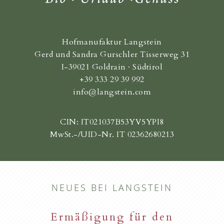
Hofmanufaktur Langstein
Gerd und Sandra Gurschler Tisserweg 31
I-39021 Goldrain · Südtirol
+39 333 29 39 992
info@langstein.com
CIN: IT021037B53YV5YPI8
MwSt.-/UID-Nr. IT 02362680213
NEUES BEI LANGSTEIN
Ermäßigung für den