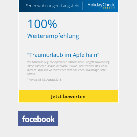
Ferienwohnungen Langstein
100%
Weiterempfehlung
"
Traumurlaub im Apfelhain
"
Wir haben im August/September 2018 im Haus Langstein (Wohnung
"Rose") unseren Urlaub verbracht. Es war unser zweiter Besuch in
diesem Haus. Wir waren wieder sehr zufrieden. Traumlage, sehr
komfo...
Thomas, 51-55, August 2018
Jetzt bewerten