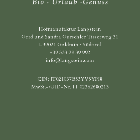
Hofmanufaktur Langstein
Gerd und Sandra Gurschler Tisserweg 31
I-39021 Goldrain · Südtirol
+39 333 29 39 992
info@langstein.com
CIN: IT021037B53YV5YPI8
MwSt.-/UID-Nr. IT 02362680213