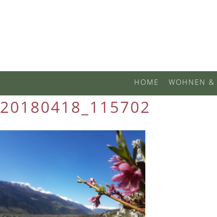
HOME
WOHNEN & 
20180418_115702