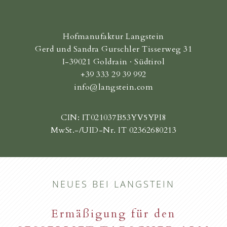
Hofmanufaktur Langstein
Gerd und Sandra Gurschler Tisserweg 31
I-39021 Goldrain · Südtirol
+39 333 29 39 992
info@langstein.com
CIN: IT021037B53YV5YPI8
MwSt.-/UID-Nr. IT 02362680213
NEUES BEI LANGSTEIN
Ermäßigung für den