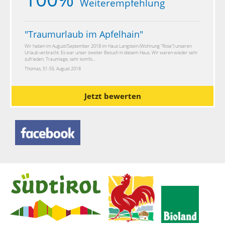
Weiterempfehlung
"
Traumurlaub im Apfelhain
"
Wir haben im August/September 2018 im Haus Langstein (Wohnung "Rose") unseren
Urlaub verbracht. Es war unser zweiter Besuch in diesem Haus. Wir waren wieder sehr
zufrieden. Traumlage, sehr komfo...
Thomas, 51-55, August 2018
Jetzt bewerten