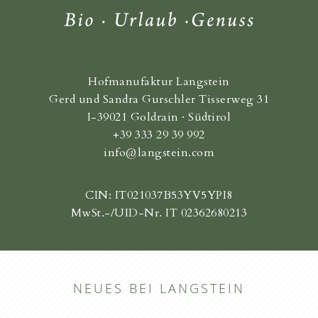
Hofmanufaktur Langstein
Gerd und Sandra Gurschler Tisserweg 31
I-39021 Goldrain · Südtirol
+39 333 29 39 992
info@langstein.com
CIN: IT021037B53YV5YPI8
MwSt.-/UID-Nr. IT 02362680213
NEUES BEI LANGSTEIN