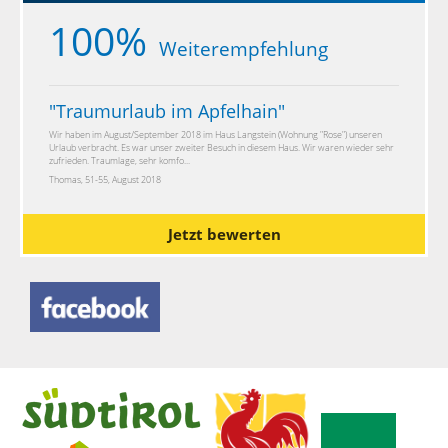
100%
Weiterempfehlung
"
Traumurlaub im Apfelhain
"
Wir haben im August/September 2018 im Haus Langstein (Wohnung "Rose") unseren
Urlaub verbracht. Es war unser zweiter Besuch in diesem Haus. Wir waren wieder sehr
zufrieden. Traumlage, sehr komfo...
Thomas, 51-55, August 2018
Jetzt bewerten