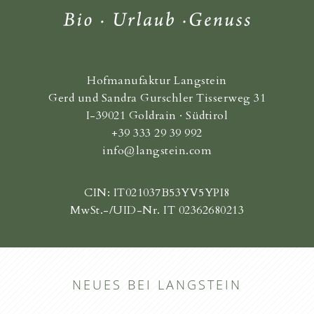
Hofmanufaktur Langstein
Gerd und Sandra Gurschler Tisserweg 31
I-39021 Goldrain · Südtirol
+39 333 29 39 992
info@langstein.com
CIN: IT021037B53YV5YPI8
MwSt.-/UID-Nr. IT 02362680213
NEUES BEI LANGSTEIN