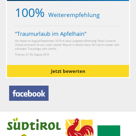
100%
Weiterempfehlung
"
Traumurlaub im Apfelhain
"
Wir haben im August/September 2018 im Haus Langstein (Wohnung "Rose") unseren
Urlaub verbracht. Es war unser zweiter Besuch in diesem Haus. Wir waren wieder sehr
zufrieden. Traumlage, sehr komfo...
Thomas, 51-55, August 2018
Jetzt bewerten